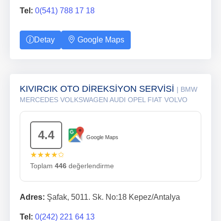
Tel:
0(541) 788 17 18
Detay
Google Maps
KIVIRCIK OTO DİREKSİYON SERVİSİ
| BMW
MERCEDES VOLKSWAGEN AUDI OPEL FIAT VOLVO
4.4
Google Maps
★★★★✩
Toplam
446
değerlendirme
Adres:
Şafak, 5011. Sk. No:18 Kepez/Antalya
Tel:
0(242) 221 64 13