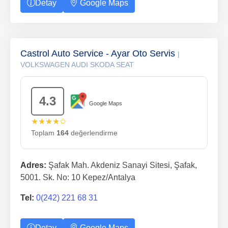
Detay
Google Maps
Castrol Auto Service - Ayar Oto Servis
|
VOLKSWAGEN AUDI SKODA SEAT
4.3
Google Maps
★★★★✩
Toplam
164
değerlendirme
Adres:
Şafak Mah. Akdeniz Sanayi Sitesi, Şafak,
5001. Sk. No: 10 Kepez/Antalya
Tel:
0(242) 221 68 31
Detay
Google Maps