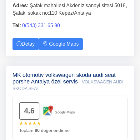
Adres:
Şafak mahallesi Akdeniz sanayi sitesi 5018,
Şafak, sokak no:110 Kepez/Antalya
Tel:
0(543) 331 65 90
Detay
Google Maps
MK otomotiv volkswagen skoda audi seat
porshe Antalya özel servis
| VOLKSWAGEN AUDI
SKODA SEAT
4.6
Google Maps
★★★★★
Toplam
80
değerlendirme