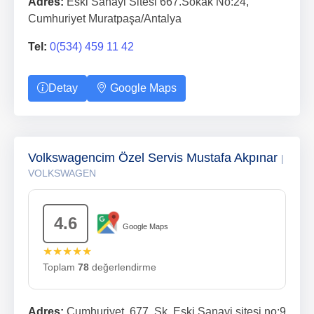
Adres:
Eski Sanayi Sitesi 667.Sokak No:24,
Cumhuriyet Muratpaşa/Antalya
Tel:
0(534) 459 11 42
Detay
Google Maps
Volkswagencim Özel Servis Mustafa Akpınar
|
VOLKSWAGEN
4.6
Google Maps
★★★★★
Toplam
78
değerlendirme
Adres:
Cumhuriyet, 677. Sk. Eski Sanayi sitesi no:9