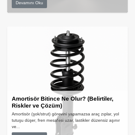
Devamını Oku
Amortisör Bitince Ne Olur? (Belirtiler,
Riskler ve Çözüm)
Amortisör (şok/strut) görevini yapamazsa araç zıplar, yol
tutuşu düşer, fren mesafesi uzar, lastikler düzensiz aşınır
ve...