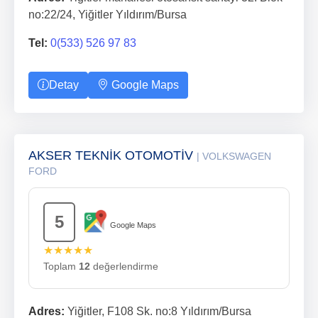
no:22/24, Yiğitler Yıldırım/Bursa
Tel:
0(533) 526 97 83
Detay
Google Maps
AKSER TEKNİK OTOMOTİV
| VOLKSWAGEN
FORD
5
Google Maps
★★★★★
Toplam
12
değerlendirme
Adres:
Yiğitler, F108 Sk. no:8 Yıldırım/Bursa