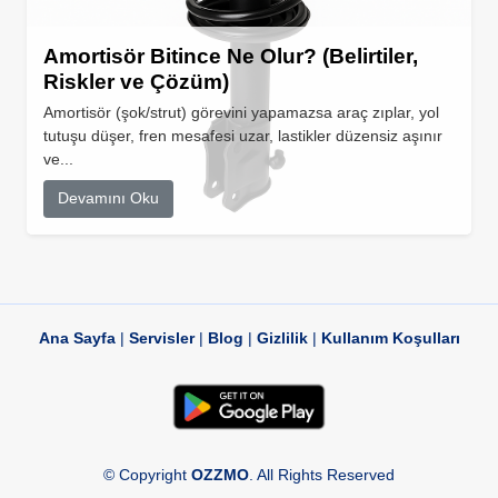
Amortisör Bitince Ne Olur? (Belirtiler,
Riskler ve Çözüm)
Amortisör (şok/strut) görevini yapamazsa araç zıplar, yol
tutuşu düşer, fren mesafesi uzar, lastikler düzensiz aşınır
ve...
Devamını Oku
Ana Sayfa
|
Servisler
|
Blog
|
Gizlilik
|
Kullanım Koşulları
© Copyright
OZZMO
. All Rights Reserved