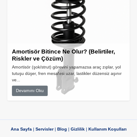
Amortisör Bitince Ne Olur? (Belirtiler,
Riskler ve Çözüm)
Amortisör (şok/strut) görevini yapamazsa araç zıplar, yol
tutuşu düşer, fren mesafesi uzar, lastikler düzensiz aşınır
ve...
Devamını Oku
Ana Sayfa
|
Servisler
|
Blog
|
Gizlilik
|
Kullanım Koşulları