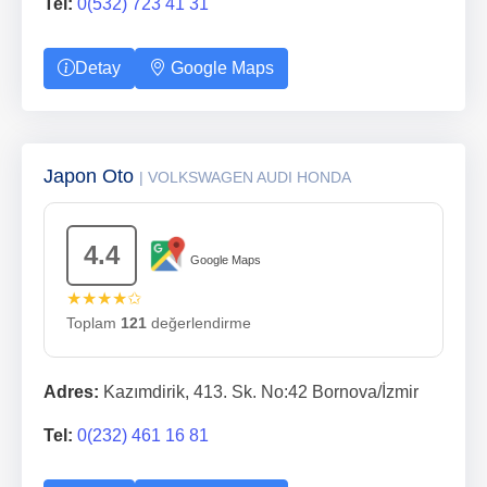
Tel:
0(532) 723 41 31
Detay
Google Maps
Japon Oto
| VOLKSWAGEN AUDI HONDA
4.4
Google Maps
★★★★✩
Toplam
121
değerlendirme
Adres:
Kazımdirik, 413. Sk. No:42 Bornova/İzmir
Tel:
0(232) 461 16 81