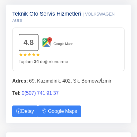
Teknik Oto Servis Hizmetleri
| VOLKSWAGEN
AUDI
4.8
Google Maps
★★★★★
Toplam
34
değerlendirme
Adres:
69, Kazımdirik, 402. Sk. Bornova/İzmir
Tel:
0(507) 741 91 37
Detay
Google Maps