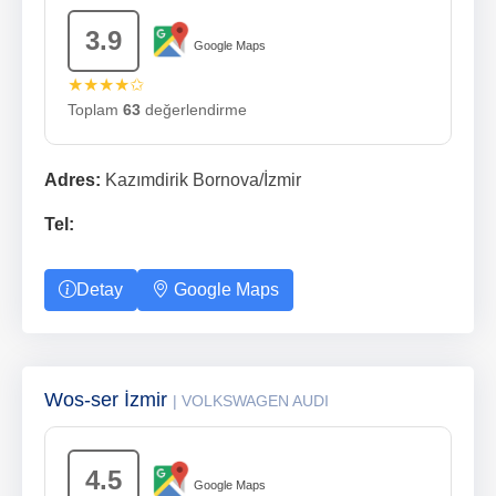
3.9
Google Maps
★★★★✩
Toplam
63
değerlendirme
Adres:
Kazımdirik Bornova/İzmir
Tel:
Detay
Google Maps
Wos-ser İzmir
| VOLKSWAGEN AUDI
4.5
Google Maps