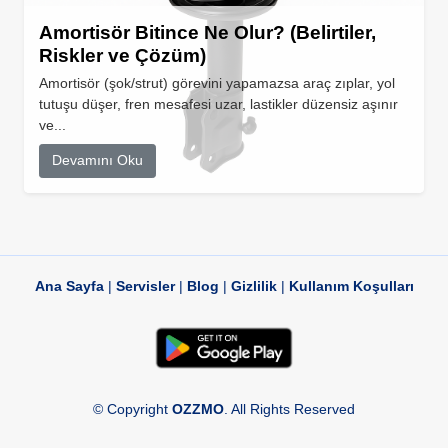
Amortisör Bitince Ne Olur? (Belirtiler,
Riskler ve Çözüm)
Amortisör (şok/strut) görevini yapamazsa araç zıplar, yol
tutuşu düşer, fren mesafesi uzar, lastikler düzensiz aşınır
ve...
Devamını Oku
Ana Sayfa
|
Servisler
|
Blog
|
Gizlilik
|
Kullanım Koşulları
© Copyright
OZZMO
. All Rights Reserved