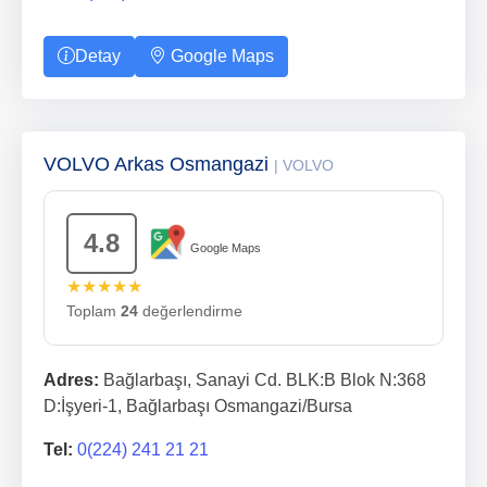
Detay
Google Maps
VOLVO Arkas Osmangazi
| VOLVO
4.8
Google Maps
★★★★★
Toplam
24
değerlendirme
Adres:
Bağlarbaşı, Sanayi Cd. BLK:B Blok N:368
D:İşyeri-1, Bağlarbaşı Osmangazi/Bursa
Tel:
0(224) 241 21 21