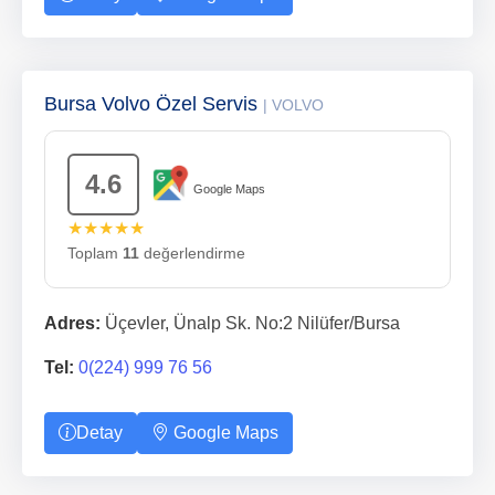
Bursa Volvo Özel Servis
| VOLVO
4.6
Google Maps
★★★★★
Toplam
11
değerlendirme
Adres:
Üçevler, Ünalp Sk. No:2 Nilüfer/Bursa
Tel:
0(224) 999 76 56
Detay
Google Maps