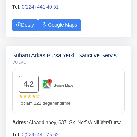
Tel:
0(224) 441 40 51
Detay
Google Maps
Subaru Arkas Bursa Yetkili Satıcı ve Servisi
|
VOLVO
4.2
Google Maps
★★★★✩
Toplam
121
değerlendirme
Adres:
Alaaddinbey, 637. Sk. No:5/A Nilüfer/Bursa
Tel:
0(224) 441 75 62