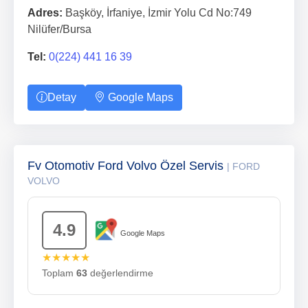
Adres:
Başköy, İrfaniye, İzmir Yolu Cd No:749
Nilüfer/Bursa
Tel:
0(224) 441 16 39
Detay
Google Maps
Fv Otomotiv Ford Volvo Özel Servis
| FORD
VOLVO
4.9
Google Maps
★★★★★
Toplam
63
değerlendirme