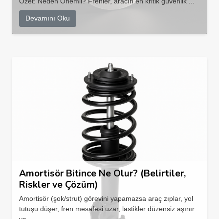
Özet: Neden Önemli? Frenler, aracın en kritik güvenlik ...
Devamını Oku
Amortisör Bitince Ne Olur? (Belirtiler,
Riskler ve Çözüm)
Amortisör (şok/strut) görevini yapamazsa araç zıplar, yol
tutuşu düşer, fren mesafesi uzar, lastikler düzensiz aşınır