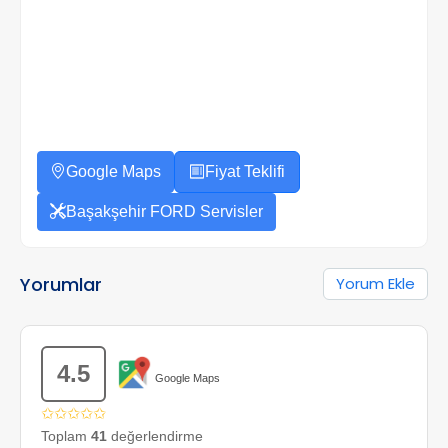
Google Maps
Fiyat Teklifi
Başakşehir FORD Servisler
Yorumlar
Yorum Ekle
4.5
Google Maps
✩✩✩✩✩
Toplam
41
değerlendirme