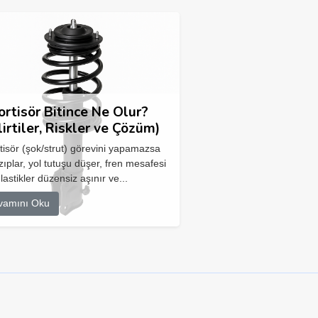
rtisör Bitince Ne Olur?
lirtiler, Riskler ve Çözüm)
isör (şok/strut) görevini yapamazsa
zıplar, yol tutuşu düşer, fren mesafesi
 lastikler düzensiz aşınır ve...
vamını Oku