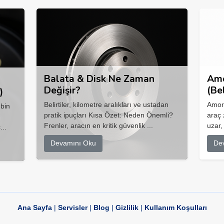
Balata & Disk Ne Zaman
Amo
Değişir?
(Be
)
Belirtiler, kilometre aralıkları ve ustadan
Amort
 bin
pratik ipuçları Kısa Özet: Neden Önemli?
araç 
Frenler, aracın en kritik güvenlik ...
uzar,
...
Devamını Oku
De
Ana Sayfa
|
Servisler
|
Blog
|
Gizlilik
|
Kullanım Koşulları