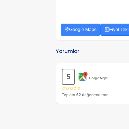
Google Maps
Fiyat Tekli
Yorumlar
5
Google Maps
✩✩✩✩✩
Toplam
62
değerlendirme