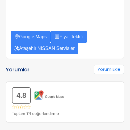
Google Maps
Fiyat Teklifi
Ataşehir NISSAN Servisler
Yorumlar
Yorum Ekle
4.8
Google Maps
✩✩✩✩✩
Toplam
74
değerlendirme