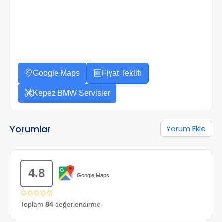
Google Maps
Fiyat Teklifi
Kepez BMW Servisler
Yorumlar
Yorum Ekle
4.8
Google Maps
✩✩✩✩✩
Toplam
84
değerlendirme