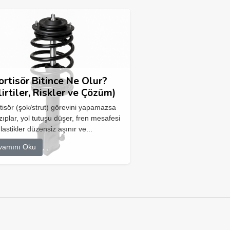
rtisör Bitince Ne Olur?
lirtiler, Riskler ve Çözüm)
isör (şok/strut) görevini yapamazsa
zıplar, yol tutuşu düşer, fren mesafesi
 lastikler düzensiz aşınır ve...
vamını Oku