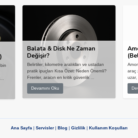
Balata & Disk Ne Zaman
Amo
Değişir?
(Be
)
Belirtiler, kilometre aralıkları ve ustadan
Amort
 bin
pratik ipuçları Kısa Özet: Neden Önemli?
araç 
Frenler, aracın en kritik güvenlik ...
uzar,
...
Devamını Oku
De
Ana Sayfa
|
Servisler
|
Blog
|
Gizlilik
|
Kullanım Koşulları