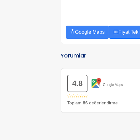
Google Maps
Fiyat Tekli
Yorumlar
4.8
Google Maps
✩✩✩✩✩
Toplam
86
değerlendirme