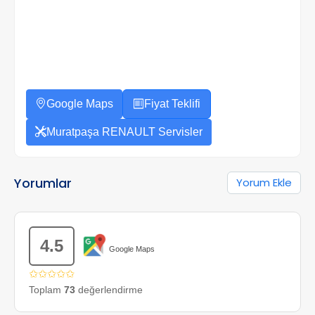
Google Maps
Fiyat Teklifi
Muratpaşa RENAULT Servisler
Yorumlar
Yorum Ekle
4.5
Google Maps
✩✩✩✩✩
Toplam
73
değerlendirme