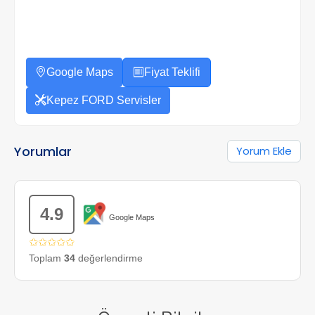
Google Maps
Fiyat Teklifi
Kepez FORD Servisler
Yorumlar
Yorum Ekle
4.9
Google Maps
✩✩✩✩✩
Toplam
34
değerlendirme