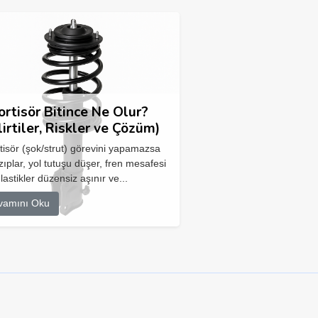
rtisör Bitince Ne Olur?
lirtiler, Riskler ve Çözüm)
isör (şok/strut) görevini yapamazsa
zıplar, yol tutuşu düşer, fren mesafesi
 lastikler düzensiz aşınır ve...
vamını Oku