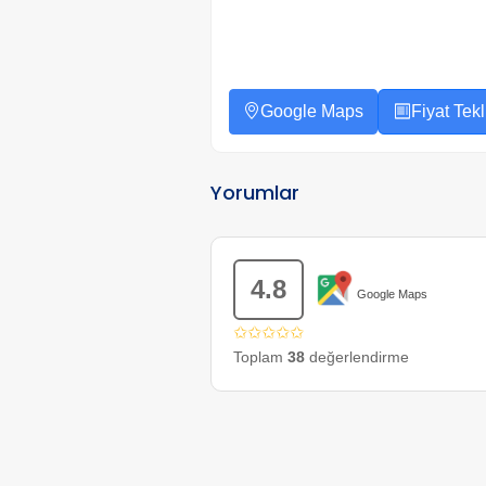
Google Maps
Fiyat Tekli
Yorumlar
4.8
Google Maps
✩✩✩✩✩
Toplam
38
değerlendirme