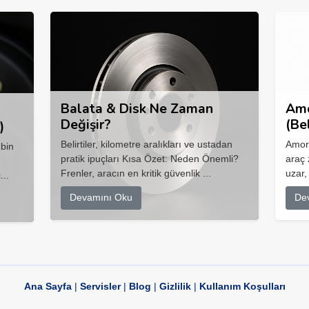
Balata & Disk Ne Zaman
Amo
Değişir?
(Be
)
Belirtiler, kilometre aralıkları ve ustadan
Amort
 bin
pratik ipuçları Kısa Özet: Neden Önemli?
araç 
Frenler, aracın en kritik güvenlik ...
uzar,
...
Devamını Oku
De
Ana Sayfa
|
Servisler
|
Blog
|
Gizlilik
|
Kullanım Koşulları