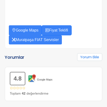
Google Maps
Fiyat Teklifi
Muratpaşa FIAT Servisler
Yorumlar
Yorum Ekle
4.8
Google Maps
✩✩✩✩✩
Toplam
42
değerlendirme