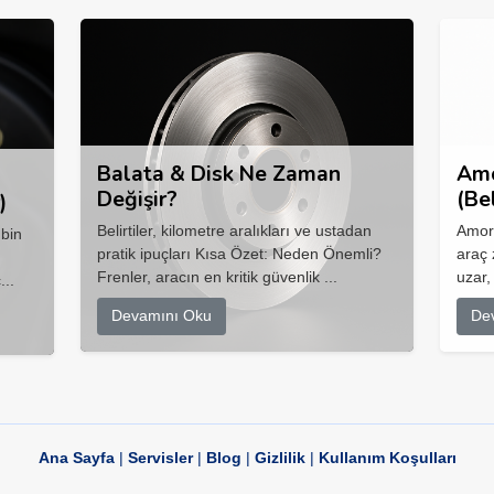
Balata & Disk Ne Zaman
Amo
Değişir?
(Be
)
Belirtiler, kilometre aralıkları ve ustadan
Amort
 bin
pratik ipuçları Kısa Özet: Neden Önemli?
araç 
Frenler, aracın en kritik güvenlik ...
uzar,
...
Devamını Oku
De
Ana Sayfa
|
Servisler
|
Blog
|
Gizlilik
|
Kullanım Koşulları