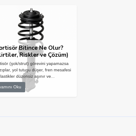
rtisör Bitince Ne Olur?
lirtiler, Riskler ve Çözüm)
isör (şok/strut) görevini yapamazsa
zıplar, yol tutuşu düşer, fren mesafesi
 lastikler düzensiz aşınır ve...
vamını Oku