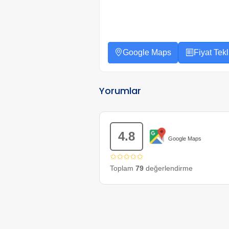
Google Maps
Fiyat Tekli
Yorumlar
4.8
Google Maps
✩✩✩✩✩
Toplam
79
değerlendirme