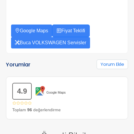
Google Maps
Fiyat Teklifi
Buca VOLKSWAGEN Servisler
Yorumlar
Yorum Ekle
4.9
Google Maps
✩✩✩✩✩
Toplam
96
değerlendirme