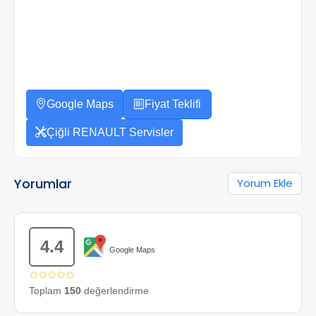
Google Maps
Fiyat Teklifi
Çiğli RENAULT Servisler
Yorumlar
Yorum Ekle
4.4
Google Maps
✩✩✩✩✩
Toplam
150
değerlendirme