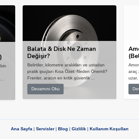
Balata & Disk Ne Zaman
Amo
Değişir?
(Be
)
Belirtiler, kilometre aralıkları ve ustadan
Amort
 bin
pratik ipuçları Kısa Özet: Neden Önemli?
araç 
Frenler, aracın en kritik güvenlik ...
uzar,
...
Devamını Oku
De
Ana Sayfa
|
Servisler
|
Blog
|
Gizlilik
|
Kullanım Koşulları