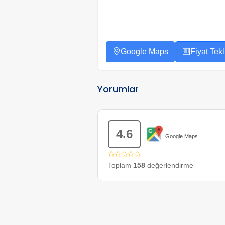
Google Maps
Fiyat Tekli
Yorumlar
4.6
Google Maps
✩✩✩✩✩
Toplam
158
değerlendirme