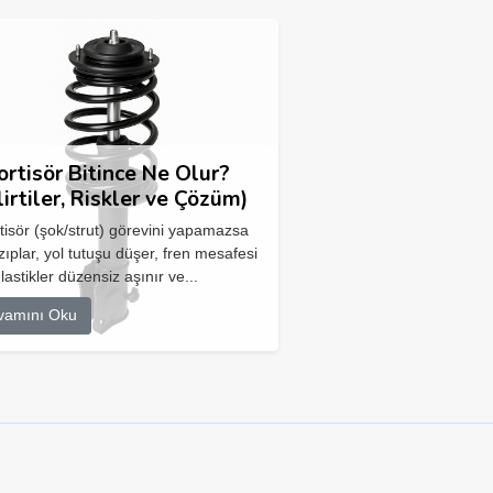
rtisör Bitince Ne Olur?
lirtiler, Riskler ve Çözüm)
isör (şok/strut) görevini yapamazsa
zıplar, yol tutuşu düşer, fren mesafesi
 lastikler düzensiz aşınır ve...
vamını Oku