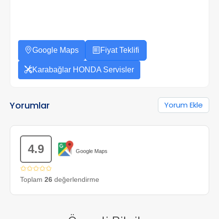
Google Maps
Fiyat Teklifi
Karabağlar HONDA Servisler
Yorumlar
Yorum Ekle
4.9
Google Maps
✩✩✩✩✩
Toplam
26
değerlendirme