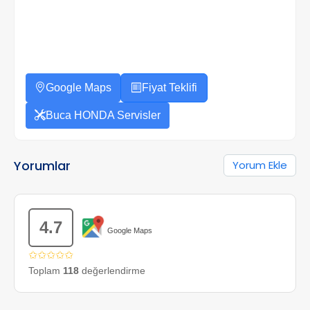
Google Maps
Fiyat Teklifi
Buca HONDA Servisler
Yorumlar
Yorum Ekle
4.7
Google Maps
✩✩✩✩✩
Toplam
118
değerlendirme