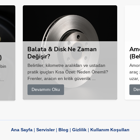
Balata & Disk Ne Zaman
Amo
Değişir?
(Be
)
Belirtiler, kilometre aralıkları ve ustadan
Amort
 bin
pratik ipuçları Kısa Özet: Neden Önemli?
araç 
Frenler, aracın en kritik güvenlik ...
uzar,
...
Devamını Oku
De
Ana Sayfa
|
Servisler
|
Blog
|
Gizlilik
|
Kullanım Koşulları