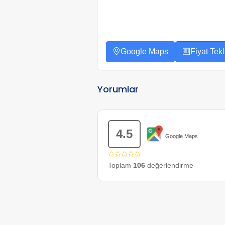
Google Maps
Fiyat Tekli
Yorumlar
4.5
Google Maps
✩✩✩✩✩
Toplam
106
değerlendirme