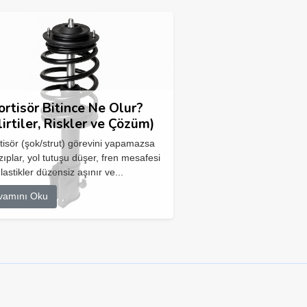
rtisör Bitince Ne Olur?
lirtiler, Riskler ve Çözüm)
isör (şok/strut) görevini yapamazsa
zıplar, yol tutuşu düşer, fren mesafesi
 lastikler düzensiz aşınır ve...
vamını Oku