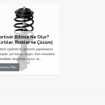
rtisör Bitince Ne Olur?
lirtiler, Riskler ve Çözüm)
isör (şok/strut) görevini yapamazsa
zıplar, yol tutuşu düşer, fren mesafesi
 lastikler düzensiz aşınır ve...
vamını Oku