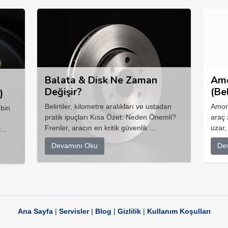
Balata & Disk Ne Zaman
Amo
Değişir?
(Be
)
Belirtiler, kilometre aralıkları ve ustadan
Amort
 bin
pratik ipuçları Kısa Özet: Neden Önemli?
araç 
Frenler, aracın en kritik güvenlik ...
uzar,
...
Devamını Oku
De
Ana Sayfa
|
Servisler
|
Blog
|
Gizlilik
|
Kullanım Koşulları