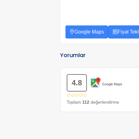
Google Maps
Fiyat Tekli
Yorumlar
4.8
Google Maps
✩✩✩✩✩
Toplam
112
değerlendirme