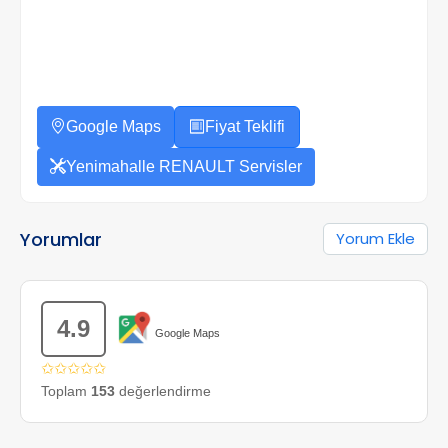
Google Maps
Fiyat Teklifi
Yenimahalle RENAULT Servisler
Yorumlar
Yorum Ekle
4.9
Google Maps
✩✩✩✩✩
Toplam
153
değerlendirme