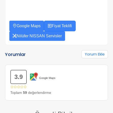
Google Maps
Fiyat Teklifi
Nilüfer NISSAN Servisler
Yorumlar
Yorum Ekle
3.9
Google Maps
✩✩✩✩✩
Toplam
59
değerlendirme