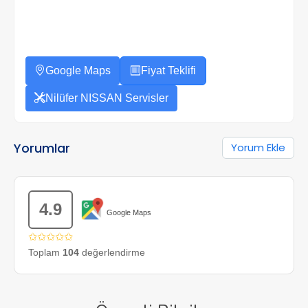
Google Maps
Fiyat Teklifi
Nilüfer NISSAN Servisler
Yorumlar
Yorum Ekle
4.9
Google Maps
✩✩✩✩✩
Toplam
104
değerlendirme