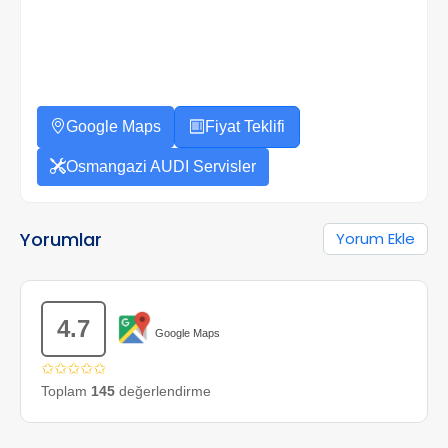
Google Maps
Fiyat Teklifi
Osmangazi AUDI Servisler
Yorumlar
Yorum Ekle
4.7
Google Maps
✩✩✩✩✩
Toplam
145
değerlendirme