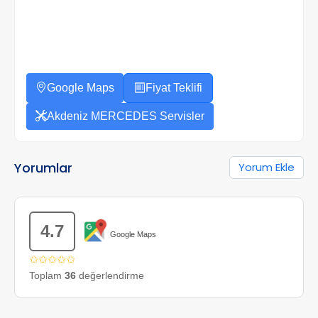
Google Maps
Fiyat Teklifi
Akdeniz MERCEDES Servisler
Yorumlar
Yorum Ekle
4.7
Google Maps
✩✩✩✩✩
Toplam
36
değerlendirme