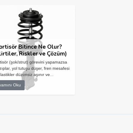
rtisör Bitince Ne Olur?
lirtiler, Riskler ve Çözüm)
isör (şok/strut) görevini yapamazsa
zıplar, yol tutuşu düşer, fren mesafesi
 lastikler düzensiz aşınır ve...
vamını Oku