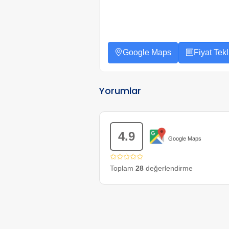
Google Maps
Fiyat Tekli
Yorumlar
4.9
Google Maps
✩✩✩✩✩
Toplam
28
değerlendirme