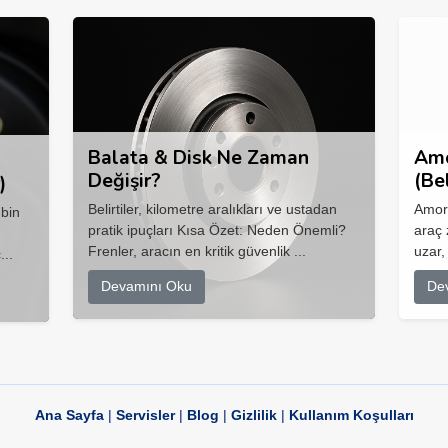
Balata & Disk Ne Zaman
Amo
Değişir?
(Be
)
Belirtiler, kilometre aralıkları ve ustadan
Amort
 bin
pratik ipuçları Kısa Özet: Neden Önemli?
araç 
Frenler, aracın en kritik güvenlik ...
uzar,
...
Devamını Oku
De
Ana Sayfa
|
Servisler
|
Blog
|
Gizlilik
|
Kullanım Koşulları