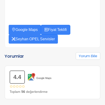
Google Maps
Fiyat Teklifi
Seyhan OPEL Servisler
Yorumlar
Yorum Ekle
4.4
Google Maps
✩✩✩✩✩
Toplam
56
değerlendirme