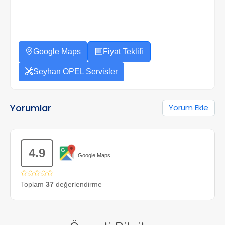
Google Maps
Fiyat Teklifi
Seyhan OPEL Servisler
Yorumlar
Yorum Ekle
4.9
Google Maps
✩✩✩✩✩
Toplam
37
değerlendirme