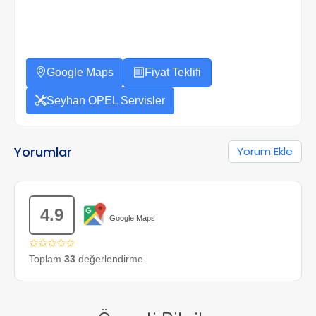
Google Maps
Fiyat Teklifi
Seyhan OPEL Servisler
Yorumlar
Yorum Ekle
4.9
Google Maps
✩✩✩✩✩
Toplam
33
değerlendirme