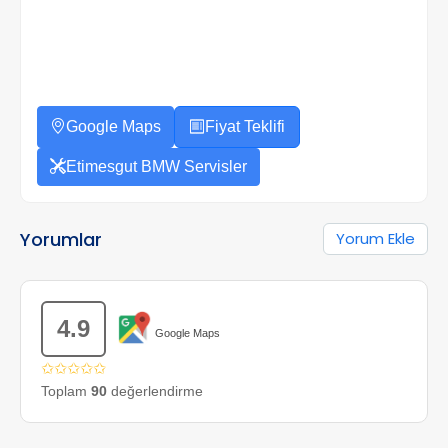
Google Maps
Fiyat Teklifi
Etimesgut BMW Servisler
Yorumlar
Yorum Ekle
4.9
Google Maps
✩✩✩✩✩
Toplam
90
değerlendirme