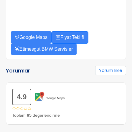
Google Maps
Fiyat Teklifi
Etimesgut BMW Servisler
Yorumlar
Yorum Ekle
4.9
Google Maps
✩✩✩✩✩
Toplam
65
değerlendirme