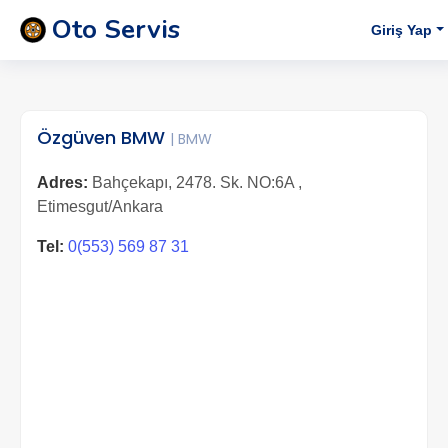
Oto Servis
Giriş Yap
Özgüven BMW
| BMW
Adres:
Bahçekapı, 2478. Sk. NO:6A ,
Etimesgut/Ankara
Tel:
0(553) 569 87 31