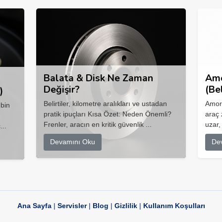
Balata & Disk Ne Zaman
Amo
Değişir?
(Be
)
Belirtiler, kilometre aralıkları ve ustadan
Amort
 bin
pratik ipuçları Kısa Özet: Neden Önemli?
araç 
Frenler, aracın en kritik güvenlik ...
uzar,
...
Devamını Oku
De
Ana Sayfa
|
Servisler
|
Blog
|
Gizlilik
|
Kullanım Koşulları