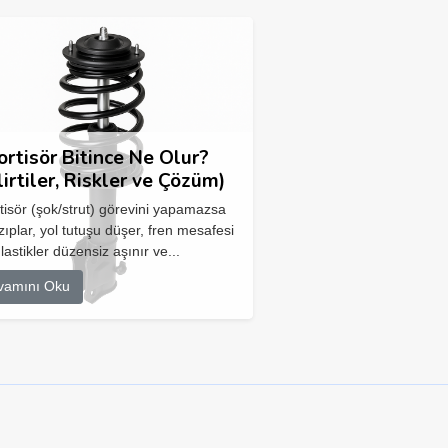
rtisör Bitince Ne Olur?
lirtiler, Riskler ve Çözüm)
isör (şok/strut) görevini yapamazsa
zıplar, yol tutuşu düşer, fren mesafesi
 lastikler düzensiz aşınır ve...
vamını Oku