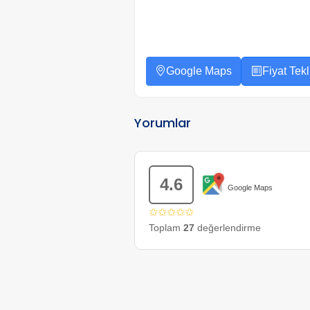
Google Maps
Fiyat Tekli
Yorumlar
4.6
Google Maps
✩✩✩✩✩
Toplam
27
değerlendirme