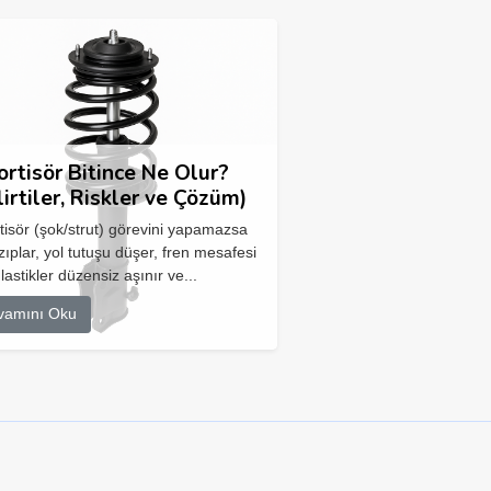
rtisör Bitince Ne Olur?
lirtiler, Riskler ve Çözüm)
isör (şok/strut) görevini yapamazsa
zıplar, yol tutuşu düşer, fren mesafesi
 lastikler düzensiz aşınır ve...
vamını Oku