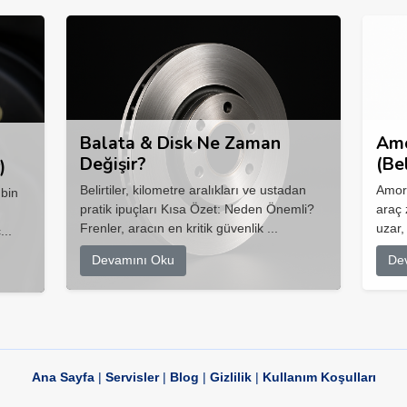
Balata & Disk Ne Zaman
Amo
Değişir?
(Be
)
Belirtiler, kilometre aralıkları ve ustadan
Amort
 bin
pratik ipuçları Kısa Özet: Neden Önemli?
araç 
Frenler, aracın en kritik güvenlik ...
uzar,
...
Devamını Oku
De
Ana Sayfa
|
Servisler
|
Blog
|
Gizlilik
|
Kullanım Koşulları