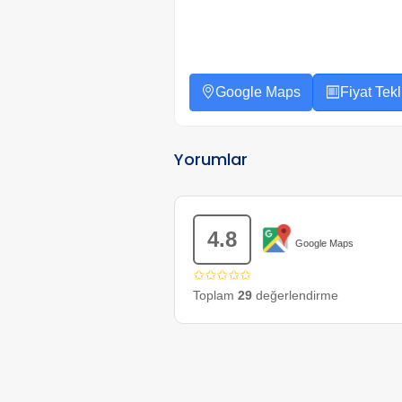
Google Maps
Fiyat Tekli
Yorumlar
4.8
Google Maps
✩✩✩✩✩
Toplam
29
değerlendirme