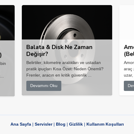
Balata & Disk Ne Zaman
Amo
Değişir?
(Be
)
Belirtiler, kilometre aralıkları ve ustadan
Amort
 bin
pratik ipuçları Kısa Özet: Neden Önemli?
araç 
Frenler, aracın en kritik güvenlik ...
uzar,
...
Devamını Oku
De
Ana Sayfa
|
Servisler
|
Blog
|
Gizlilik
|
Kullanım Koşulları