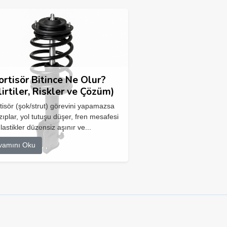
rtisör Bitince Ne Olur?
lirtiler, Riskler ve Çözüm)
isör (şok/strut) görevini yapamazsa
zıplar, yol tutuşu düşer, fren mesafesi
 lastikler düzensiz aşınır ve...
vamını Oku