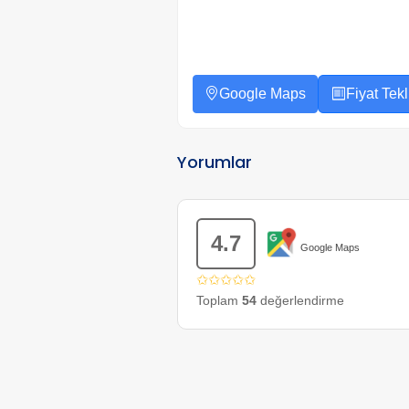
Google Maps
Fiyat Tekli
Yorumlar
4.7
Google Maps
✩✩✩✩✩
Toplam
54
değerlendirme