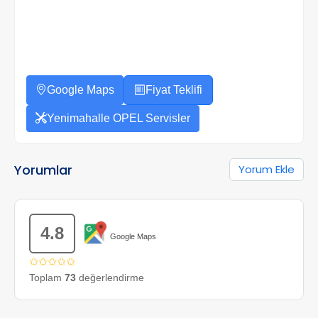
Google Maps
Fiyat Teklifi
Yenimahalle OPEL Servisler
Yorumlar
Yorum Ekle
4.8
Google Maps
✩✩✩✩✩
Toplam
73
değerlendirme