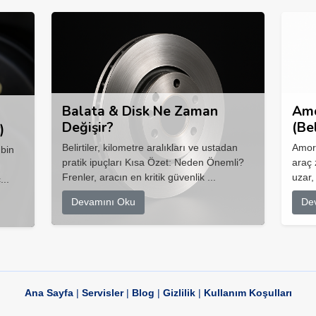
Balata & Disk Ne Zaman
Amo
Değişir?
(Be
)
Belirtiler, kilometre aralıkları ve ustadan
Amort
 bin
pratik ipuçları Kısa Özet: Neden Önemli?
araç 
Frenler, aracın en kritik güvenlik ...
uzar,
...
Devamını Oku
De
Ana Sayfa
|
Servisler
|
Blog
|
Gizlilik
|
Kullanım Koşulları