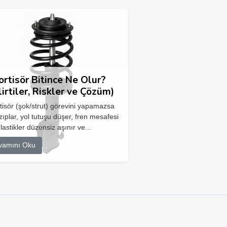
rtisör Bitince Ne Olur?
lirtiler, Riskler ve Çözüm)
isör (şok/strut) görevini yapamazsa
zıplar, yol tutuşu düşer, fren mesafesi
 lastikler düzensiz aşınır ve...
vamını Oku