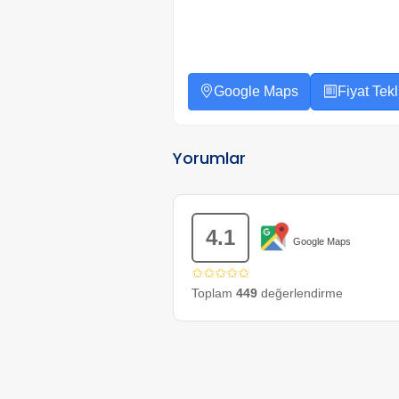
Google Maps
Fiyat Tekli
Yorumlar
4.1
Google Maps
✩✩✩✩✩
Toplam
449
değerlendirme