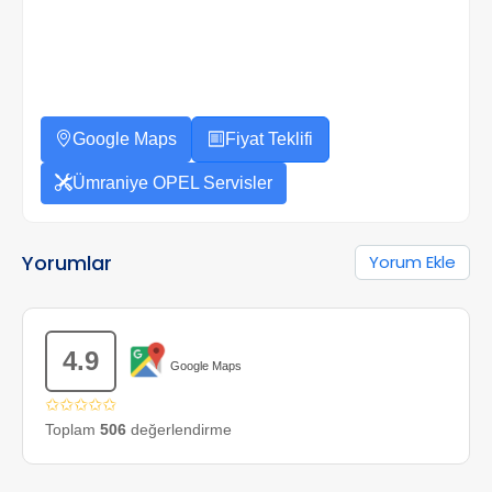
Google Maps
Fiyat Teklifi
Ümraniye OPEL Servisler
Yorumlar
Yorum Ekle
4.9
Google Maps
✩✩✩✩✩
Toplam
506
değerlendirme