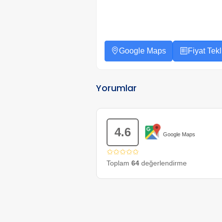
Google Maps
Fiyat Tekli
Yorumlar
4.6
Google Maps
✩✩✩✩✩
Toplam
64
değerlendirme