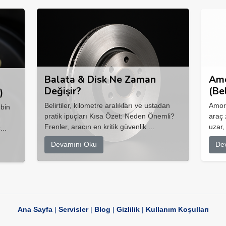
Balata & Disk Ne Zaman
Amo
Değişir?
(Be
)
Belirtiler, kilometre aralıkları ve ustadan
Amort
 bin
pratik ipuçları Kısa Özet: Neden Önemli?
araç 
Frenler, aracın en kritik güvenlik ...
uzar,
...
Devamını Oku
De
Ana Sayfa
|
Servisler
|
Blog
|
Gizlilik
|
Kullanım Koşulları