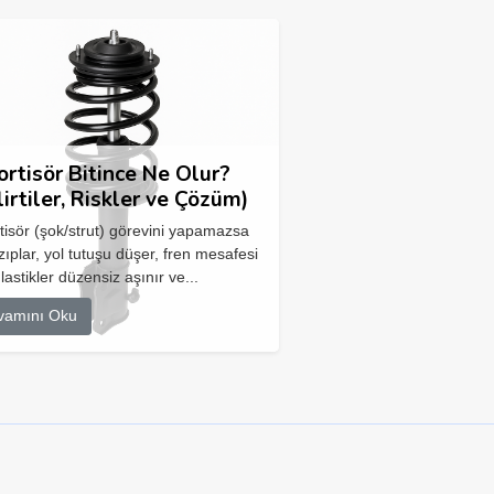
rtisör Bitince Ne Olur?
lirtiler, Riskler ve Çözüm)
isör (şok/strut) görevini yapamazsa
zıplar, yol tutuşu düşer, fren mesafesi
 lastikler düzensiz aşınır ve...
vamını Oku