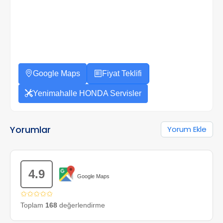
Google Maps
Fiyat Teklifi
Yenimahalle HONDA Servisler
Yorumlar
Yorum Ekle
4.9
Google Maps
✩✩✩✩✩
Toplam
168
değerlendirme