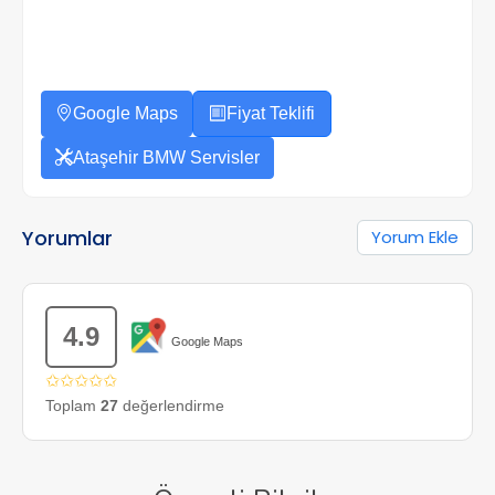
Google Maps
Fiyat Teklifi
Ataşehir BMW Servisler
Yorumlar
Yorum Ekle
4.9
Google Maps
✩✩✩✩✩
Toplam
27
değerlendirme