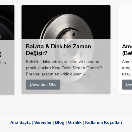
Balata & Disk Ne Zaman
Amo
Değişir?
(Be
)
Belirtiler, kilometre aralıkları ve ustadan
Amort
 bin
pratik ipuçları Kısa Özet: Neden Önemli?
araç 
Frenler, aracın en kritik güvenlik ...
uzar,
...
Devamını Oku
De
Ana Sayfa
|
Servisler
|
Blog
|
Gizlilik
|
Kullanım Koşulları