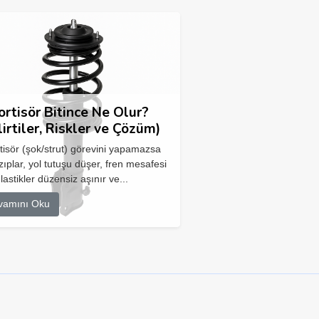
rtisör Bitince Ne Olur?
lirtiler, Riskler ve Çözüm)
isör (şok/strut) görevini yapamazsa
zıplar, yol tutuşu düşer, fren mesafesi
 lastikler düzensiz aşınır ve...
vamını Oku