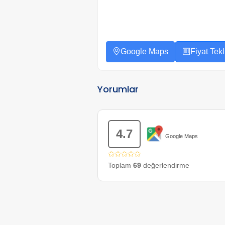
Google Maps
Fiyat Tekli
Yorumlar
4.7
Google Maps
✩✩✩✩✩
Toplam
69
değerlendirme