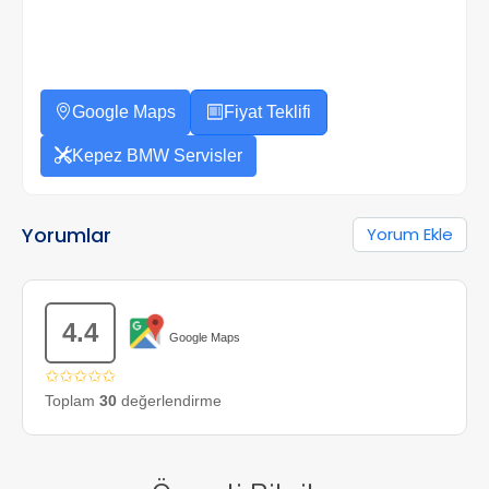
Google Maps
Fiyat Teklifi
Kepez BMW Servisler
Yorumlar
Yorum Ekle
4.4
Google Maps
✩✩✩✩✩
Toplam
30
değerlendirme