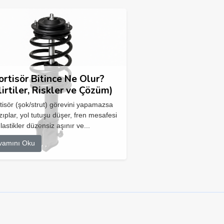
rtisör Bitince Ne Olur?
lirtiler, Riskler ve Çözüm)
isör (şok/strut) görevini yapamazsa
zıplar, yol tutuşu düşer, fren mesafesi
 lastikler düzensiz aşınır ve...
vamını Oku