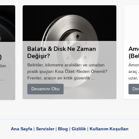
Balata & Disk Ne Zaman
Amo
Değişir?
(Be
)
Belirtiler, kilometre aralıkları ve ustadan
Amort
 bin
pratik ipuçları Kısa Özet: Neden Önemli?
araç 
Frenler, aracın en kritik güvenlik ...
uzar,
...
Devamını Oku
De
Ana Sayfa
|
Servisler
|
Blog
|
Gizlilik
|
Kullanım Koşulları