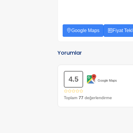
Google Maps
Fiyat Tekli
Yorumlar
4.5
Google Maps
✩✩✩✩✩
Toplam
77
değerlendirme