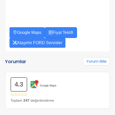
Google Maps
Fiyat Teklifi
Ataşehir FORD Servisler
Yorumlar
Yorum Ekle
4.3
Google Maps
✩✩✩✩✩
Toplam
247
değerlendirme