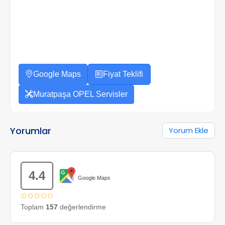
Google Maps
Fiyat Teklifi
Muratpaşa OPEL Servisler
Yorumlar
Yorum Ekle
4.4
Google Maps
✩✩✩✩✩
Toplam
157
değerlendirme