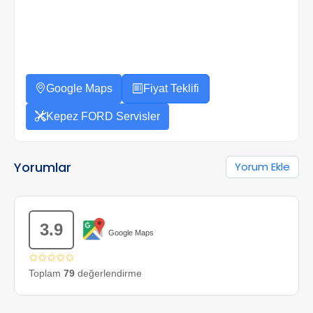
Google Maps
Fiyat Teklifi
Kepez FORD Servisler
Yorumlar
Yorum Ekle
3.9
Google Maps
✩✩✩✩✩
Toplam
79
değerlendirme