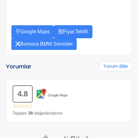
Google Maps
Fiyat Teklifi
Bornova BMW Servisler
Yorumlar
Yorum Ekle
4.8
Google Maps
✩✩✩✩✩
Toplam
38
değerlendirme