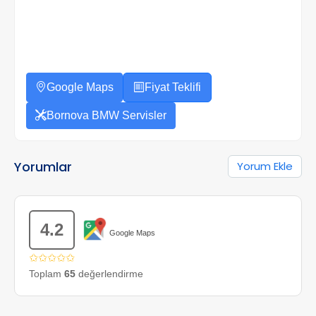
Google Maps
Fiyat Teklifi
Bornova BMW Servisler
Yorumlar
Yorum Ekle
4.2
Google Maps
✩✩✩✩✩
Toplam
65
değerlendirme